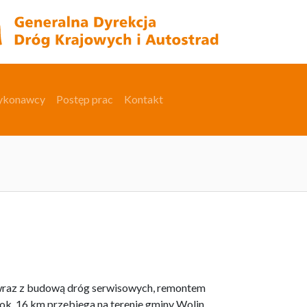
ykonawcy
Postęp prac
Kontakt
wraz z budową dróg serwisowych, remontem
ok. 16 km przebiega na terenie gminy Wolin