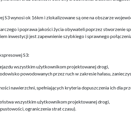
j S3 wynosi ok 16km i zlokalizowane są one na obszarze wojew
odarczego i poprawa jakości życia obywateli poprzez stworzenie
iem inwestycji jest zapewnienie szybkiego i sprawnego połącze
kspresowej S3:
ejazdu wszystkim użytkownikom projektowanej drogi,
środowisko powodowanych przez ruch w zakresie hałasu, zanieczy
ci nawierzchni, spełniających kryteria dopuszczenia ich dla prz
eństwa wszystkim użytkownikom projektowanej drogi,
ustowości, ograniczenia strat czasu).