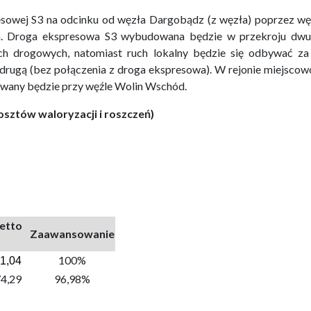
esowej S3 na odcinku od węzła Dargobądz (z węzła) poprzez w
. Droga ekspresowa S3 wybudowana będzie w przekroju dwuje
ch drogowych, natomiast ruch lokalny będzie się odbywać za
 drugą (bez połączenia z droga ekspresowa). W rejonie miejsc
wany będzie przy węźle Wolin Wschód.
sztów waloryzacji i roszczeń)
etto
Zaawansowanie
100%
1,04
74,29
96,98%