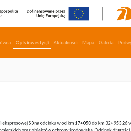
łówna
Opis inwestycji
Aktualności
Mapa
Galeria
Podw
gi ekspresowej S3 na odcinku w od km 17+050 do km 32+953,26 
nierskich oraz obiektów ochrony środowiska. Odcinek długości 